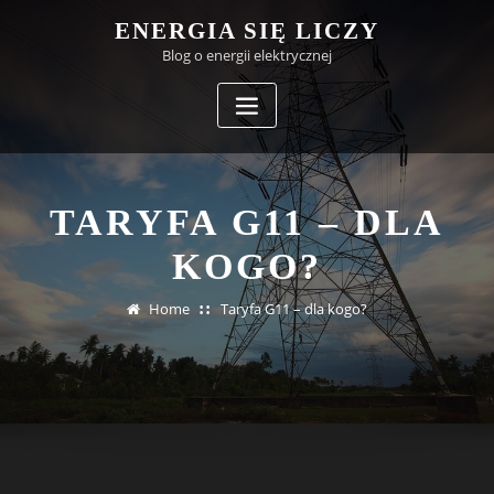
Skip
ENERGIA SIĘ LICZY
to
Blog o energii elektrycznej
content
TARYFA G11 – DLA
KOGO?
Home
Taryfa G11 – dla kogo?